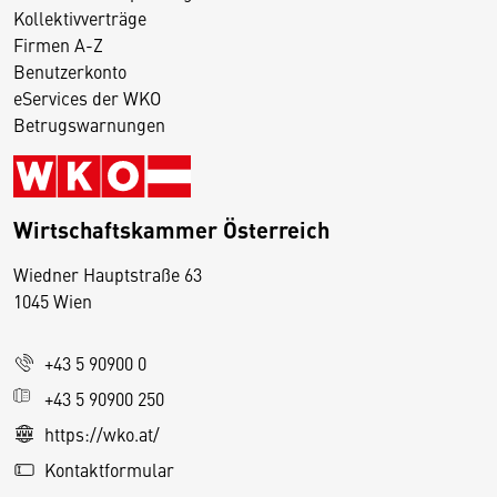
Kollektivverträge
Firmen A-Z
Benutzerkonto
eServices der WKO
Betrugswarnungen
Wirtschaftskammer Österreich
Wiedner Hauptstraße 63
D
1045 Wien
i
e
+43 5 90900 0
s
e
+43 5 90900 250
S
https://wko.at/
e
Kontaktformular
it