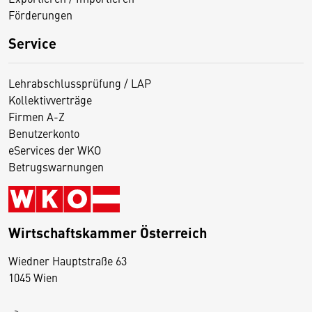
Förderungen
Service
Lehrabschlussprüfung / LAP
Kollektivverträge
Firmen A-Z
Benutzerkonto
eServices der WKO
Betrugswarnungen
Wirtschaftskammer Österreich
Wiedner Hauptstraße 63
D
1045 Wien
i
e