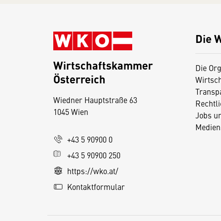
Die 
Wirtschaftskammer
Die Org
Österreich
Wirtsc
D
Transp
Wiedner Hauptstraße 63
i
Rechtl
1045 Wien
Jobs u
e
Medien
s
+43 5 90900 0
e
+43 5 90900 250
S
e
https://wko.at/
it
Kontaktformular
e
v