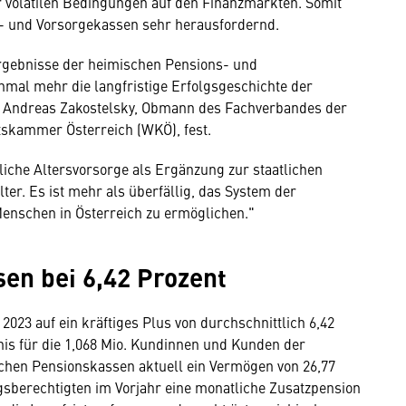
r volatilen Bedingungen auf den Finanzmärkten. Somit
s- und Vorsorgekassen sehr herausfordernd.
Ergebnisse der heimischen Pensions- und
nmal mehr die langfristige Erfolgsgeschichte der
ält Andreas Zakostelsky, Obmann des Fachverbandes der
tskammer Österreich (WKÖ), fest.
liche Altersvorsorge als Ergänzung zur staatlichen
lter. Es ist mehr als überfällig, das System der
 Menschen in Österreich zu ermöglichen."
en bei 6,42 Prozent
023 auf ein kräftiges Plus von durchschnittlich 6,42
nis für die 1,068 Mio. Kundinnen und Kunden der
schen Pensionskassen aktuell ein Vermögen von 26,77
ngsberechtigten im Vorjahr eine monatliche Zusatzpension