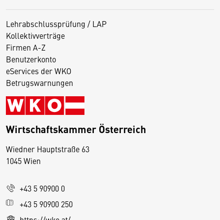
Lehrabschlussprüfung / LAP
Kollektivverträge
Firmen A-Z
Benutzerkonto
eServices der WKO
Betrugswarnungen
Wirtschaftskammer Österreich
Wiedner Hauptstraße 63
D
1045 Wien
i
e
+43 5 90900 0
s
e
+43 5 90900 250
S
https://wko.at/