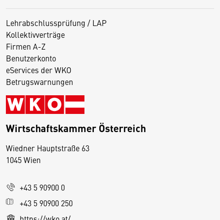
Lehrabschlussprüfung / LAP
Kollektivverträge
Firmen A-Z
Benutzerkonto
eServices der WKO
Betrugswarnungen
Wirtschaftskammer Österreich
Wiedner Hauptstraße 63
D
1045 Wien
i
e
+43 5 90900 0
s
e
+43 5 90900 250
S
https://wko.at/