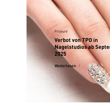
Friseure
Verbot von TPO in
Nagelstudios ab Sept
2025
Weiterlesen