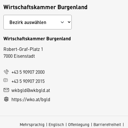
Wirtschaftskammer Burgenland
Wirtschaftskammer Burgenland
Robert-Graf-Platz 1
D
7000 Eisenstadt
i
e
+43 5 90907 2000
s
e
+43 5 90907 2015
S
wkbgld@wkbgld.at
e
https://wko.at/bgld
it
e
v
Mehrsprachig
Englisch
Offenlegung
Barrierefreiheit
e