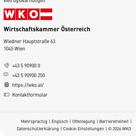
Wirtschaftskammer Österreich
Wiedner Hauptstraße 63
D
1045 Wien
i
e
+43 5 90900 0
s
e
+43 5 90900 250
S
https://wko.at/
e
Kontaktformular
it
e
v
Mehrsprachig
Englisch
Offenlegung
Barrierefreiheit
e
Datenschutzerklärung
Cookie-Einstellungen
© 2026 WKO
r