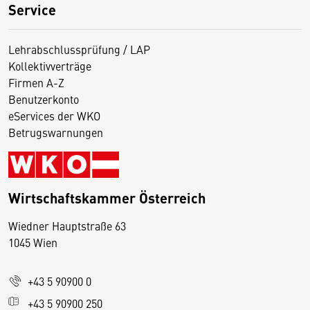
Service
Lehrabschlussprüfung / LAP
Kollektivverträge
Firmen A-Z
Benutzerkonto
eServices der WKO
Betrugswarnungen
Wirtschaftskammer Österreich
Wiedner Hauptstraße 63
D
1045 Wien
i
e
+43 5 90900 0
s
e
+43 5 90900 250