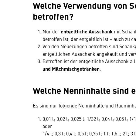
Welche Verwendung von Sc
betroffen?
Nur der
entgeltliche Ausschank
mit Schank
betroffen ist, der entgeltlich ist – auch zu 
Von den Neuerungen betroffen sind Schankg
entgeltlichen Ausschank angekauft und ve
Betroffen ist der entgeltliche Ausschank a
und Milchmischgetränken
.
Welche Nenninhalte sind e
Es sind nur folgende Nenninhalte und Rauminha
0,01 l; 0,02 l; 0,025 l; 1/32 l; 0,04 l; 0,05 l; 1/1
oder
1/4 l; 0,3 l; 0,4 l; 0,5 l; 0,75 l; 1 l; 1,5 l; 2 l; 3 l