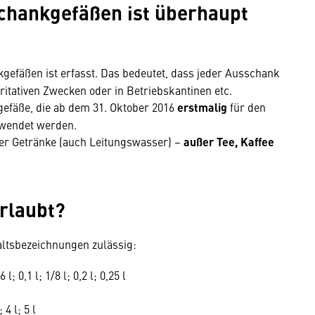
hankgefäßen ist überhaupt
gefäßen ist erfasst. Das bedeutet, dass jeder Ausschank
caritativen Zwecken oder in Betriebskantinen etc.
efäße, die ab dem 31. Oktober 2016
erstmalig
für den
rwendet werden.
ller Getränke (auch Leitungswasser) –
außer Tee, Kaffee
rlaubt?
ltsbezeichnungen zulässig:
6 l; 0,1 l; 1/8 l; 0,2 l; 0,25 l
; 4 l; 5 l