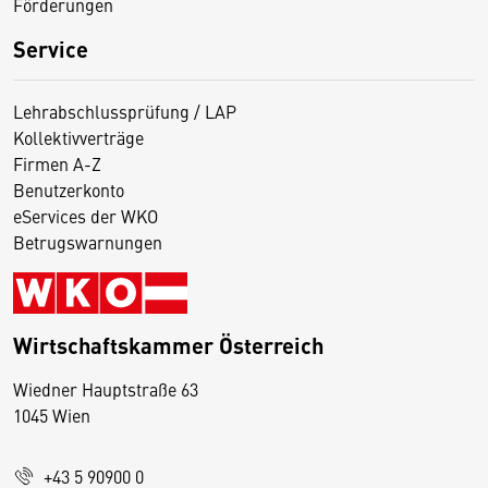
Förderungen
Service
Lehrabschlussprüfung / LAP
Kollektivverträge
Firmen A-Z
Benutzerkonto
eServices der WKO
Betrugswarnungen
Wirtschaftskammer Österreich
Wiedner Hauptstraße 63
D
1045 Wien
i
e
+43 5 90900 0
s