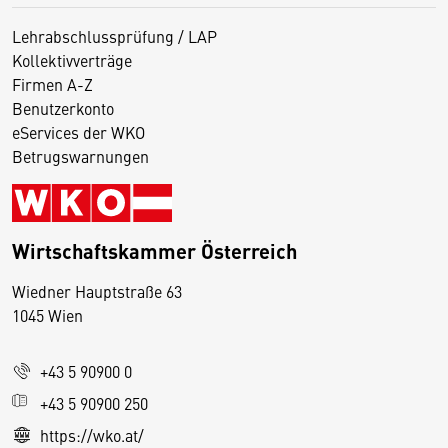
Lehrabschlussprüfung / LAP
Kollektivverträge
Firmen A-Z
Benutzerkonto
eServices der WKO
Betrugswarnungen
Wirtschaftskammer Österreich
Wiedner Hauptstraße 63
D
1045 Wien
i
e
+43 5 90900 0
s
e
+43 5 90900 250
S
https://wko.at/