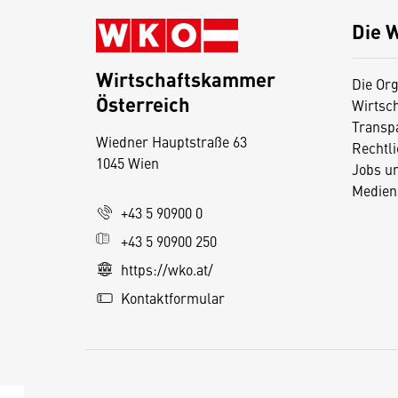
Die 
Wirtschaftskammer
Die Org
Österreich
Wirtsc
D
Transp
Wiedner Hauptstraße 63
i
Rechtl
1045 Wien
Jobs u
e
Medien
s
+43 5 90900 0
e
+43 5 90900 250
S
e
https://wko.at/
it
Kontaktformular
e
v
e
r