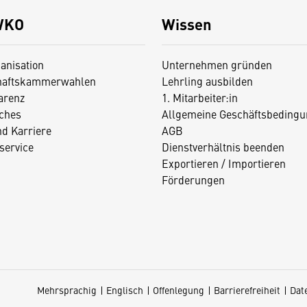
WKO
Wissen
anisation
Unternehmen gründen
haftskammerwahlen
Lehrling ausbilden
arenz
1. Mitarbeiter:in
iches
Allgemeine Geschäftsbedingu
nd Karriere
AGB
service
Dienstverhältnis beenden
Exportieren / Importieren
Förderungen
Mehrsprachig
Englisch
Offenlegung
Barrierefreiheit
Dat