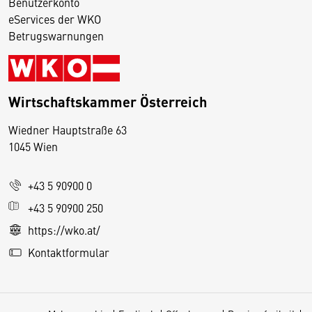
Benutzerkonto
eServices der WKO
Betrugswarnungen
Wirtschaftskammer Österreich
Wiedner Hauptstraße 63
D
1045 Wien
i
e
+43 5 90900 0
s
e
+43 5 90900 250
S
https://wko.at/
e
Kontaktformular
it
e
v