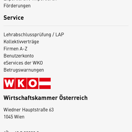
Förderungen
Service
Lehrabschlussprüfung / LAP
Kollektivverträge
Firmen A-Z
Benutzerkonto
eServices der WKO
Betrugswarnungen
Wirtschaftskammer Österreich
Wiedner Hauptstraße 63
D
1045 Wien
i
e