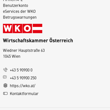
Benutzerkonto
eServices der WKO
Betrugswarnungen
Wirtschaftskammer Österreich
Wiedner Hauptstraße 63
D
1045 Wien
i
e
+43 5 90900 0
s
e
+43 5 90900 250
S
https://wko.at/
e
Kontaktformular
it
e