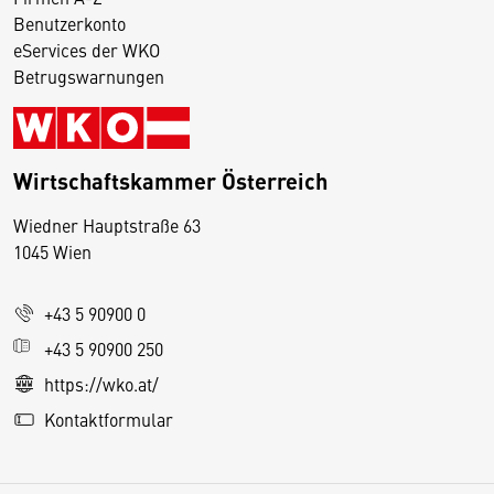
Benutzerkonto
eServices der WKO
Betrugswarnungen
Wirtschaftskammer Österreich
Wiedner Hauptstraße 63
D
1045 Wien
i
e
+43 5 90900 0
s
e
+43 5 90900 250
S
https://wko.at/
e
Kontaktformular
it
e