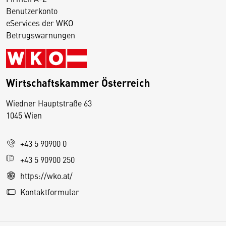
Benutzerkonto
eServices der WKO
Betrugswarnungen
Wirtschaftskammer Österreich
Wiedner Hauptstraße 63
D
1045 Wien
i
e
+43 5 90900 0
s
e
+43 5 90900 250
S
https://wko.at/
e
Kontaktformular
it
e