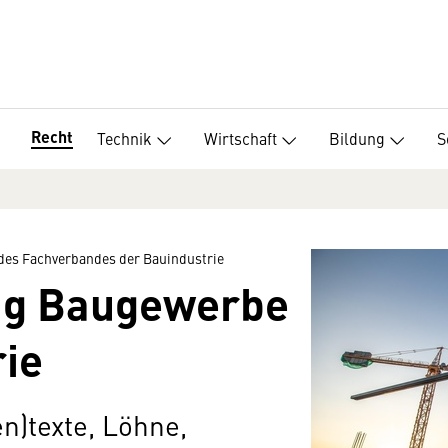
Recht
Technik
Wirtschaft
Bildung
S
des Fachverbandes der Bauindustrie
rag Baugewerbe
rie
n)texte, Löhne,