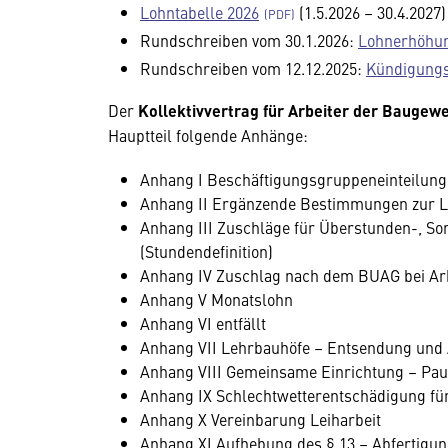
Lohntabelle 2026
(1.5.2026 – 30.4.2027)
Rundschreiben vom 30.1.2026:
Lohnerhöhun
Rundschreiben vom 12.12.2025:
Kündigungsf
Der
Kollektivvertrag für Arbeiter der Baugew
Hauptteil folgende Anhänge:
Anhang I Beschäftigungsgruppeneinteilung
Anhang II Ergänzende Bestimmungen zur L
Anhang III Zuschläge für Überstunden-, Son
(Stundendefinition)
Anhang IV Zuschlag nach dem BUAG bei Ar
Anhang V Monatslohn
Anhang VI entfällt
Anhang VII Lehrbauhöfe – Entsendung und
Anhang VIII Gemeinsame Einrichtung – Pau
Anhang IX Schlechtwetterentschädigung fü
Anhang X Vereinbarung Leiharbeit
Anhang XI Aufhebung des § 13 – Abfertigu