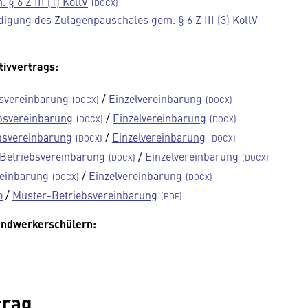
 6 Z III (1) KollV
digung des Zulagenpauschales gem. § 6 Z III (3) KollV
tivvertrags:
svereinbarung
/
Einzelvereinbarung
bsvereinbarung
/
Einzelvereinbarung
bsvereinbarung
/
Einzelvereinbarung
Betriebsvereinbarung
/
Einzelvereinbarung
reinbarung
/
Einzelvereinbarung
o
/
Muster-Betriebsvereinbarung
andwerkerschülern:
trag