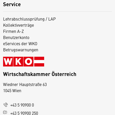
Service
Lehrabschlussprüfung / LAP
Kollektivverträge
Firmen A-Z
Benutzerkonto
eServices der WKO
Betrugswarnungen
Wirtschaftskammer Österreich
Wiedner Hauptstraße 63
D
1045 Wien
i
e
+43 5 90900 0
s
e
+43 5 90900 250