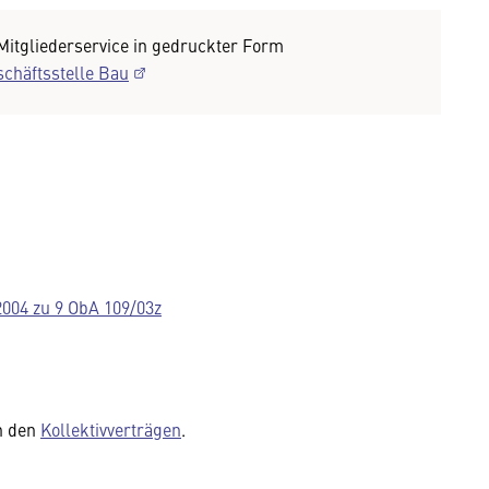
 Mitgliederservice in gedruckter Form
schäftsstelle Bau
004 zu 9 ObA 109/03z
n den
Kollektivverträgen
.