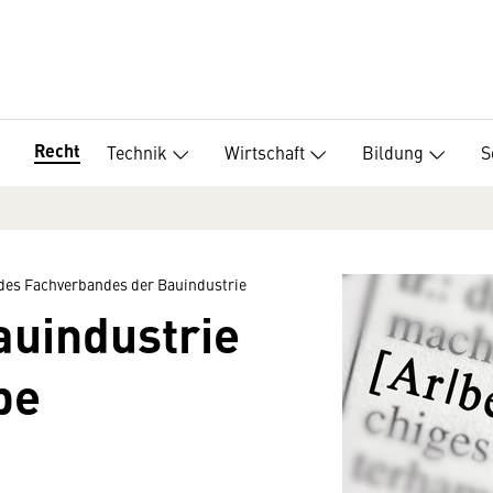
Recht
Technik
Wirtschaft
Bildung
S
des Fachverbandes der Bauindustrie
auindustrie
be