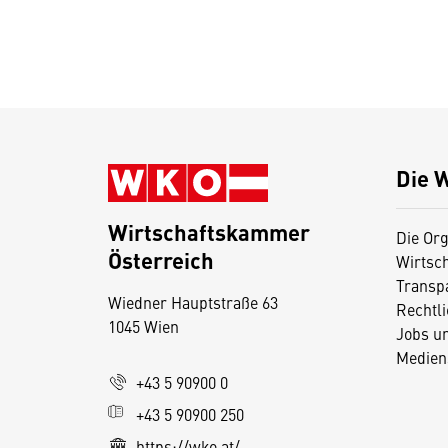
Die 
Wirtschaftskammer
Die Org
Österreich
Wirtsc
D
Transp
Wiedner Hauptstraße 63
i
Rechtl
1045 Wien
Jobs u
e
Medien
s
+43 5 90900 0
e
+43 5 90900 250
S
e
https://wko.at/