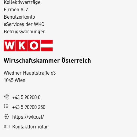
Kollektivverträge
Firmen A-Z
Benutzerkonto
eServices der WKO
Betrugswarnungen
Wirtschaftskammer Österreich
Wiedner Hauptstraße 63
D
1045 Wien
i
e
+43 5 90900 0
s
e
+43 5 90900 250
S
https://wko.at/
e
Kontaktformular
it