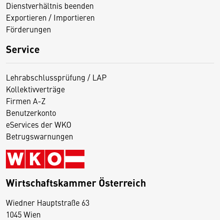
Dienstverhältnis beenden
Exportieren / Importieren
Förderungen
Service
Lehrabschlussprüfung / LAP
Kollektivverträge
Firmen A-Z
Benutzerkonto
eServices der WKO
Betrugswarnungen
Wirtschaftskammer Österreich
Wiedner Hauptstraße 63
D
1045 Wien
i