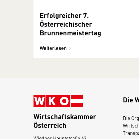
Erfolgreicher 7.
Österreichischer
Brunnenmeistertag
Weiterlesen
Die 
Wirtschaftskammer
Die Org
Österreich
Wirtsc
D
Transp
Wiedner Hauptstraße 63