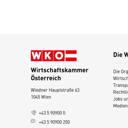
Die 
Wirtschaftskammer
Die Org
Österreich
Wirtsc
D
Transp
Wiedner Hauptstraße 63
i
Rechtl
1045 Wien
Jobs u
e
Medien
s
+43 5 90900 0
e
+43 5 90900 250
S