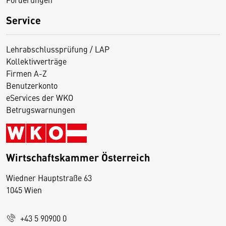
Service
Lehrabschlussprüfung / LAP
Kollektivverträge
Firmen A-Z
Benutzerkonto
eServices der WKO
Betrugswarnungen
Wirtschaftskammer Österreich
Wiedner Hauptstraße 63
D
1045 Wien
i
e
+43 5 90900 0
s