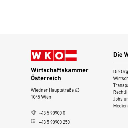
Die 
Wirtschaftskammer
Die Org
Österreich
Wirtsc
D
Transp
Wiedner Hauptstraße 63
i
Rechtl
1045 Wien
Jobs u
e
Medien
s
+43 5 90900 0
e
+43 5 90900 250
S