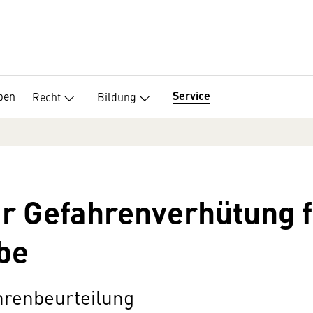
Service
pen
Recht
Bildung
 Gefahrenverhütung f
be
hrenbeurteilung