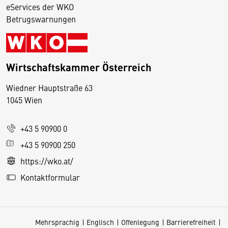
eServices der WKO
Betrugswarnungen
Wirtschaftskammer Österreich
Wiedner Hauptstraße 63
D
1045 Wien
i
e
+43 5 90900 0
s
e
+43 5 90900 250
S
https://wko.at/
e
Kontaktformular
it
e
v
Mehrsprachig
Englisch
Offenlegung
Barrierefreiheit
e