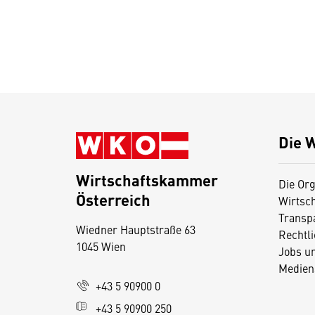
Die 
Wirtschaftskammer
Die Org
Österreich
Wirtsc
D
Transp
Wiedner Hauptstraße 63
i
Rechtl
1045 Wien
Jobs u
e
Medien
s
+43 5 90900 0
e
+43 5 90900 250
S