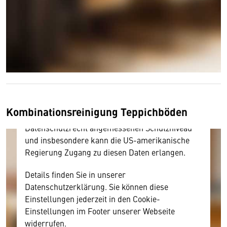
Wir benötigen Ihre Zustimmung
Hier würden wir Ihnen gerne einen externen
Inhalt anzeigen. Dafür benötigen wir allerdings
Ihre Zustimmung, da Ihr Browser
personenbezogene technische Daten zu Geräten
und Nutzerverhalten mitunter mit US-
amerikanischen Anbietern austauscht.
Kombinationsreinigung Teppichböden
Diese Daten unterliegen keinem dem EU-
Datenschutzrecht angemessenen Schutzniveau
und insbesondere kann die US-amerikanische
Regierung Zugang zu diesen Daten erlangen.
Details finden Sie in unserer
Datenschutzerklärung. Sie können diese
Einstellungen jederzeit in den Cookie-
Einstellungen im Footer unserer Webseite
widerrufen.