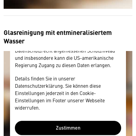
Inhalt anzeigen. Dafür benötigen wir allerdings
Ihre Zustimmung, da Ihr Browser
personenbezogene technische Daten zu Geräten
und Nutzerverhalten mitunter mit US-
Glasreinigung mit entmineralisiertem
amerikanischen Anbietern austauscht.
Wasser
Diese Daten unterliegen keinem dem EU-
Datenschutzrecht angemessenen Schutzniveau
und insbesondere kann die US-amerikanische
Regierung Zugang zu diesen Daten erlangen.
Details finden Sie in unserer
Datenschutzerklärung. Sie können diese
Einstellungen jederzeit in den Cookie-
Einstellungen im Footer unserer Webseite
widerrufen.
Zustimmen