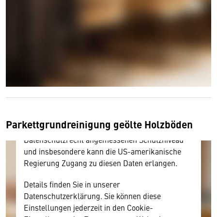
Wir benötigen Ihre Zustimmung
Hier würden wir Ihnen gerne einen externen
Inhalt anzeigen. Dafür benötigen wir allerdings
Ihre Zustimmung, da Ihr Browser
personenbezogene technische Daten zu Geräten
und Nutzerverhalten mitunter mit US-
amerikanischen Anbietern austauscht.
Parkettgrundreinigung geölte Holzböden
Diese Daten unterliegen keinem dem EU-
Datenschutzrecht angemessenen Schutzniveau
und insbesondere kann die US-amerikanische
Regierung Zugang zu diesen Daten erlangen.
Details finden Sie in unserer
Datenschutzerklärung. Sie können diese
Einstellungen jederzeit in den Cookie-