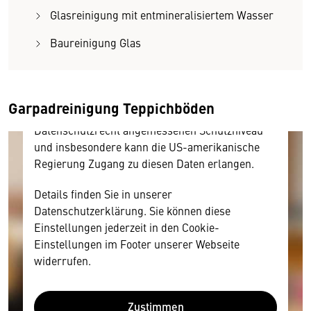
Hier würden wir Ihnen gerne einen externen
Glasreinigung mit entmineralisiertem Wasser
Inhalt anzeigen. Dafür benötigen wir allerdings
Baureinigung Glas
Ihre Zustimmung, da Ihr Browser
personenbezogene technische Daten zu Geräten
und Nutzerverhalten mitunter mit US-
amerikanischen Anbietern austauscht.
Garpadreinigung Teppichböden
Diese Daten unterliegen keinem dem EU-
Datenschutzrecht angemessenen Schutzniveau
und insbesondere kann die US-amerikanische
Regierung Zugang zu diesen Daten erlangen.
Details finden Sie in unserer
Datenschutzerklärung. Sie können diese
Einstellungen jederzeit in den Cookie-
Einstellungen im Footer unserer Webseite
widerrufen.
Zustimmen