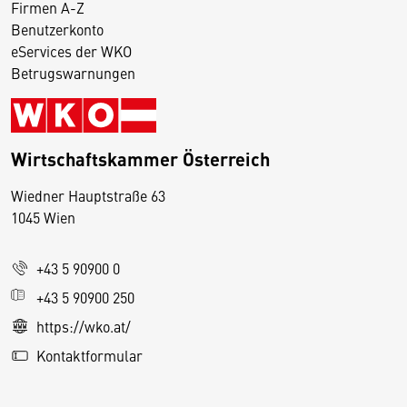
Firmen A-Z
Benutzerkonto
eServices der WKO
Betrugswarnungen
Wirtschaftskammer Österreich
Wiedner Hauptstraße 63
D
1045 Wien
i
e
+43 5 90900 0
s
e
+43 5 90900 250
S
https://wko.at/
e
Kontaktformular
it
e