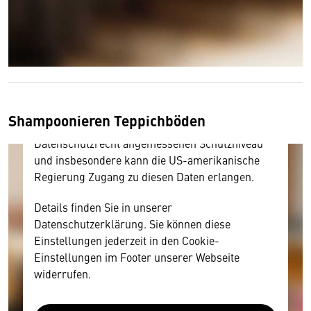
Hier würden wir Ihnen gerne einen externen
Inhalt anzeigen. Dafür benötigen wir allerdings
Ihre Zustimmung, da Ihr Browser
personenbezogene technische Daten zu Geräten
und Nutzerverhalten mitunter mit US-
amerikanischen Anbietern austauscht.
Shampoonieren Teppichböden
Diese Daten unterliegen keinem dem EU-
Datenschutzrecht angemessenen Schutzniveau
und insbesondere kann die US-amerikanische
Regierung Zugang zu diesen Daten erlangen.
Details finden Sie in unserer
Datenschutzerklärung. Sie können diese
Einstellungen jederzeit in den Cookie-
Einstellungen im Footer unserer Webseite
widerrufen.