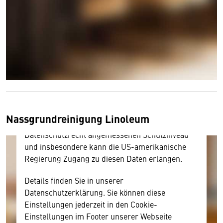
Wir benötigen Ihre Zustimmung
Hier würden wir Ihnen gerne einen externen
Inhalt anzeigen. Dafür benötigen wir allerdings
Ihre Zustimmung, da Ihr Browser
personenbezogene technische Daten zu Geräten
und Nutzerverhalten mitunter mit US-
amerikanischen Anbietern austauscht.
Nassgrundreinigung Linoleum
Diese Daten unterliegen keinem dem EU-
Datenschutzrecht angemessenen Schutzniveau
und insbesondere kann die US-amerikanische
Regierung Zugang zu diesen Daten erlangen.
Details finden Sie in unserer
Datenschutzerklärung. Sie können diese
Einstellungen jederzeit in den Cookie-
Einstellungen im Footer unserer Webseite