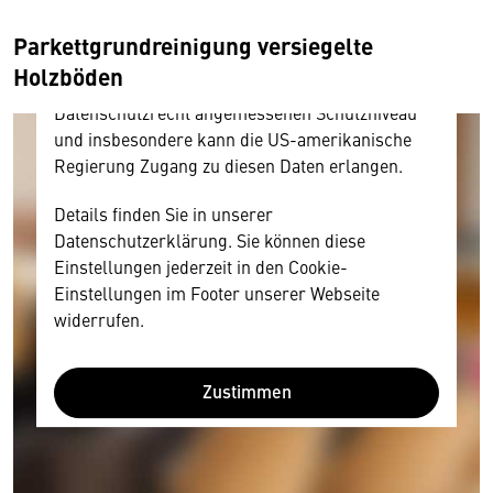
personenbezogene technische Daten zu Geräten
und Nutzerverhalten mitunter mit US-
Parkettgrundreinigung versiegelte
amerikanischen Anbietern austauscht.
Holzböden
Diese Daten unterliegen keinem dem EU-
Datenschutzrecht angemessenen Schutzniveau
und insbesondere kann die US-amerikanische
Regierung Zugang zu diesen Daten erlangen.
Details finden Sie in unserer
Datenschutzerklärung. Sie können diese
Einstellungen jederzeit in den Cookie-
Einstellungen im Footer unserer Webseite
widerrufen.
Zustimmen