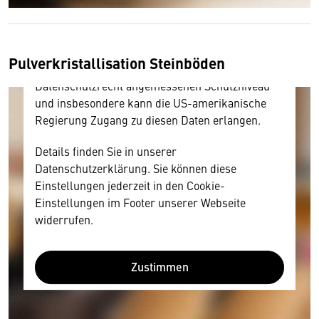
Ihre Zustimmung, da Ihr Browser
personenbezogene technische Daten zu Geräten
und Nutzerverhalten mitunter mit US-
amerikanischen Anbietern austauscht.
Pulverkristallisation Steinböden
Diese Daten unterliegen keinem dem EU-
Datenschutzrecht angemessenen Schutzniveau
und insbesondere kann die US-amerikanische
Regierung Zugang zu diesen Daten erlangen.
Details finden Sie in unserer
Datenschutzerklärung. Sie können diese
Einstellungen jederzeit in den Cookie-
Einstellungen im Footer unserer Webseite
widerrufen.
Zustimmen