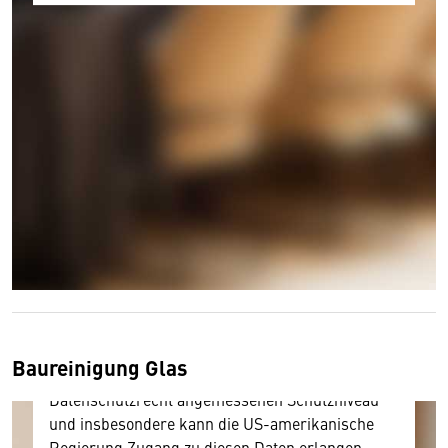
Wir benötigen Ihre Zustimmung
Hier würden wir Ihnen gerne einen externen
Inhalt anzeigen. Dafür benötigen wir allerdings
Ihre Zustimmung, da Ihr Browser
personenbezogene technische Daten zu Geräten
und Nutzerverhalten mitunter mit US-
amerikanischen Anbietern austauscht.
Baureinigung Glas
Diese Daten unterliegen keinem dem EU-
Datenschutzrecht angemessenen Schutzniveau
und insbesondere kann die US-amerikanische
Regierung Zugang zu diesen Daten erlangen.