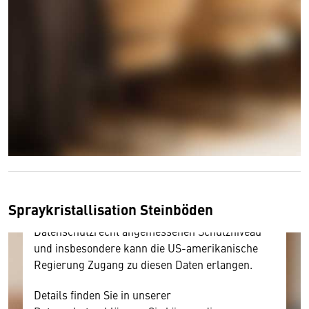
Wir benötigen Ihre Zustimmung
Hier würden wir Ihnen gerne einen externen
Inhalt anzeigen. Dafür benötigen wir allerdings
Ihre Zustimmung, da Ihr Browser
personenbezogene technische Daten zu Geräten
und Nutzerverhalten mitunter mit US-
amerikanischen Anbietern austauscht.
Spraykristallisation Steinböden
Diese Daten unterliegen keinem dem EU-
Datenschutzrecht angemessenen Schutzniveau
und insbesondere kann die US-amerikanische
Regierung Zugang zu diesen Daten erlangen.
Details finden Sie in unserer