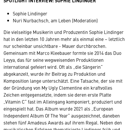
SPOTLIGHT INTERVIEW: SOPHIE LINDINGER
Sophie Lindinger
Nuri Nurbachsch, am Leben (Moderation)
Die vielseitige Musikerin und Produzentin Sophie Lindinger
hat in den letzten 10 Jahren mehr als einmal eine – letztlich
nur scheinbar unsichtbare - Mauer durchbrochen.
Gemeinsam mit Marco Kleebauer formte sie 2014 das Duo
Leyya, das für seine wegweisenden Produktionen
international gefeiert wird. Oft als „die Sängerin“
abgekanzelt, wurde ihr Beitrag zu Produktion und
Komposition lange unterschätzt. Eine Tatsache, der sie mit
der Gründung von My Ugly Clementine ein kraftvolles
Zeichen entgegensetzte, indem sie deren erste Platte
„Vitamin C“ fast im Alleingang komponiert, produziert und
eingespielt hat. Das Album wurde 2021 als „European
Independent Album Of The Year“ ausgezeichnet, daneben
stehen fünf Amadeus Awards auf ihrem Regal. Neben den
musikalischen Erfolgen thematisierte Lindinger früh und