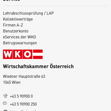
Lehrabschlussprüfung / LAP
Kollektivverträge
Firmen A-Z
Benutzerkonto
eServices der WKO
Betrugswarnungen
Wirtschaftskammer Österreich
Wiedner Hauptstraße 63
D
1045 Wien
i
e
+43 5 90900 0
s
e
+43 5 90900 250
S