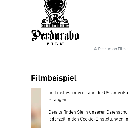
© Perdurabo Film e
Wir benötigen Ihre Zustim
Hier würden wir Ihnen gerne einen exte
allerdings Ihre Zustimmung, da Ihr Br
Filmbeispiel
Geräten und Nutzerverhalten mitunter 
Diese Daten unterliegen keinem dem 
und insbesondere kann die US-amerika
erlangen.
Details finden Sie in unserer Datensch
jederzeit in den Cookie-Einstellungen 