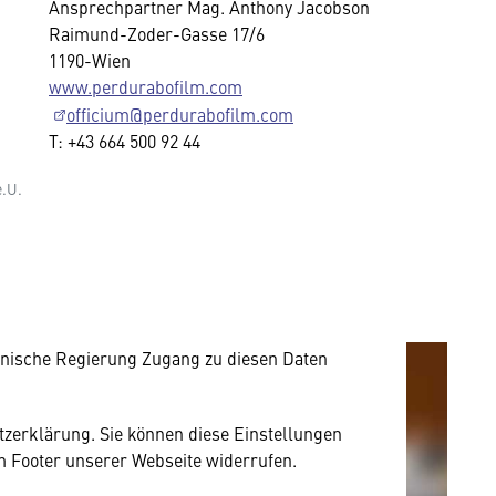
Ansprechpartner Mag. Anthony Jacobson
Raimund-Zoder-Gasse 17/6
1190-Wien
www.perdurabofilm.com
officium@perdurabofilm.com
T: +43 664 500 92 44
.U.
mung
rnen Inhalt anzeigen. Dafür benötigen wir
owser personenbezogene technische Daten zu
mit US-amerikanischen Anbietern austauscht.
EU-Datenschutzrecht angemessenen Schutzniveau
nische Regierung Zugang zu diesen Daten
utzerklärung. Sie können diese Einstellungen
im Footer unserer Webseite widerrufen.