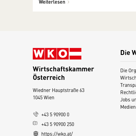
Weiterlesen
Die 
Wirtschaftskammer
Die Org
Österreich
Wirtsc
D
Transp
Wiedner Hauptstraße 63
i
Rechtl
1045 Wien
Jobs u
e
Medien
s
+43 5 90900 0
e
+43 5 90900 250
S
e
https://wko.at/