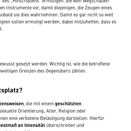
tur des „Hinschauens“ ermutigen, die kein Wegschauen
len Instrumente vor, damit diejenigen, die Zeugen eines
obald sie dies wahrnehmen. Damit es gar nicht so weit
ligten sollen ermutigt werden, dabei mitzuhelfen, dass es
t.
usst gesetzt werden. Wichtig ist, wie die betroffene
eweiligen Grenzen des Gegenübers zählen.
tsplatz?
tensweisen
, die mit einem
geschützten
exuelle Orientierung, Alter, Religion oder
n eine verbotene Belästigung darstellen. Hierfür
estmaß an Intensität
überschreiten und