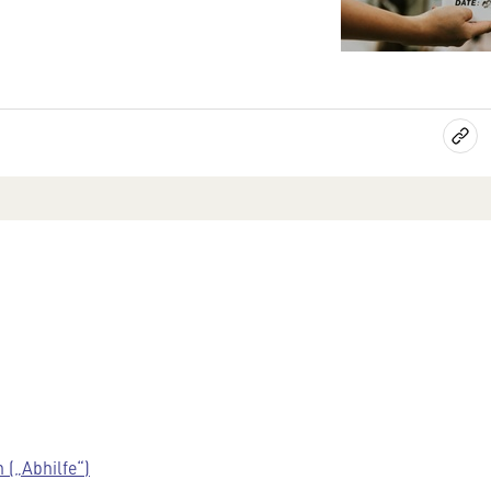
 („Abhilfe“)