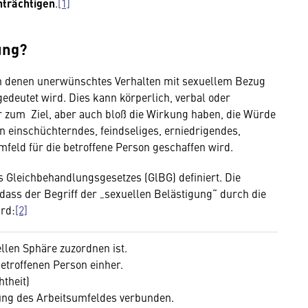
trächtigen
.
[1]
ung?
 in denen unerwünschtes Verhalten mit sexuellem Bezug
gedeutet wird. Dies kann körperlich, verbal oder
um Ziel, aber auch bloß die Wirkung haben, die Würde
n einschüchterndes, feindseliges, erniedrigendes,
feld für die betroffene Person geschaffen wird.
es Gleichbehandlungsgesetzes (GlBG) definiert. Die
dass der Begriff der „sexuellen Belästigung“ durch die
ird:
[2]
ellen Sphäre zuzordnen ist.
etroffenen Person einher.
theit)
gung des Arbeitsumfeldes verbunden.