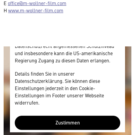
Inhalt anzeigen. Dafür benötigen wir allerdings
E
office@m-wollner-film.com
Ihre Zustimmung, da Ihr Browser
H
www.m-wollner-film.com
personenbezogene technische Daten zu Geräten
und Nutzerverhalten mitunter mit US-
amerikanischen Anbietern austauscht.
Diese Daten unterliegen keinem dem EU-
Datenschutzrecht angemessenen Schutzniveau
und insbesondere kann die US-amerikanische
Regierung Zugang zu diesen Daten erlangen.
Details finden Sie in unserer
Datenschutzerklärung. Sie können diese
Einstellungen jederzeit in den Cookie-
Einstellungen im Footer unserer Webseite
widerrufen.
Zustimmen