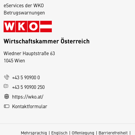
eServices der WKO
Betrugswarnungen
Wirtschaftskammer Österreich
Wiedner Hauptstraße 63
D
1045 Wien
i
e
+43 5 90900 0
s
e
+43 5 90900 250
S
https://wko.at/
e
Kontaktformular
it
e
v
Mehrsprachig
Englisch
Offenlegung
Barrierefreiheit