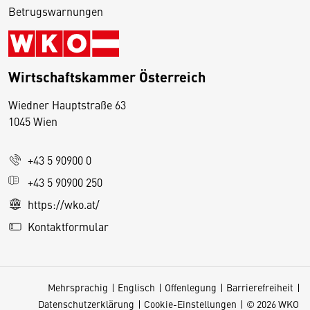
Betrugswarnungen
Wirtschaftskammer Österreich
Wiedner Hauptstraße 63
D
1045 Wien
i
e
+43 5 90900 0
s
e
+43 5 90900 250
S
https://wko.at/
e
Kontaktformular
it
e
v
Mehrsprachig
Englisch
Offenlegung
Barrierefreiheit
e
Datenschutzerklärung
Cookie-Einstellungen
© 2026 WKO