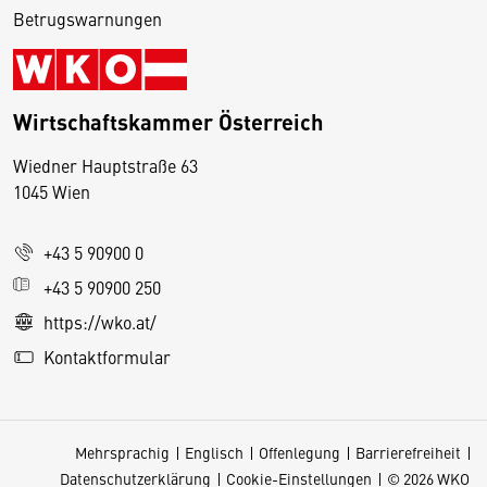
Betrugswarnungen
Wirtschaftskammer Österreich
Wiedner Hauptstraße 63
D
1045 Wien
i
e
+43 5 90900 0
s
e
+43 5 90900 250
S
https://wko.at/
e
Kontaktformular
it
e
v
Mehrsprachig
Englisch
Offenlegung
Barrierefreiheit
e
Datenschutzerklärung
Cookie-Einstellungen
© 2026 WKO