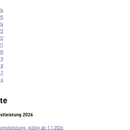
26
25
24
23
22
21
20
19
18
17
16
te
stleistung 2026
nstleistung, gültig ab 1.1.2026