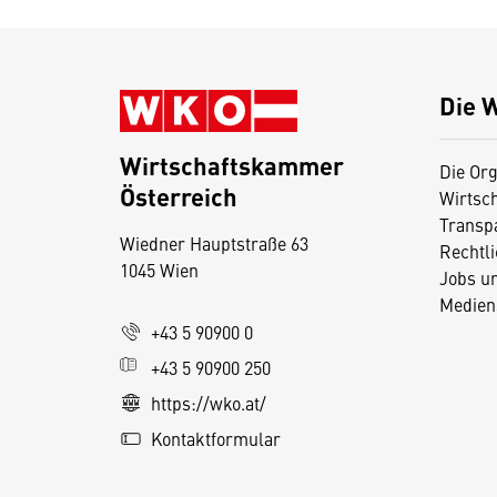
Die 
Wirtschaftskammer
Die Org
Österreich
Wirtsc
D
Transp
Wiedner Hauptstraße 63
i
Rechtl
1045 Wien
Jobs u
e
Medien
s
+43 5 90900 0
e
+43 5 90900 250
S
e
https://wko.at/
it
Kontaktformular
e
v