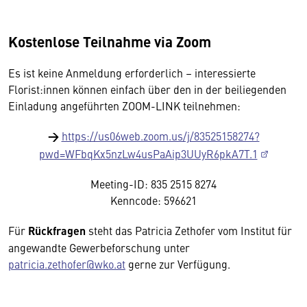
Kostenlose Teilnahme via Zoom
Es ist keine Anmeldung erforderlich – interessierte
Florist:innen können einfach über den in der beiliegenden
Einladung angeführten ZOOM-LINK teilnehmen:
→
https://us06web.zoom.us/j/83525158274?
pwd=WFbqKx5nzLw4usPaAip3UUyR6pkA7T.1
Meeting-ID: 835 2515 8274
Kenncode: 596621
Für
Rückfragen
steht das Patricia Zethofer vom Institut für
angewandte Gewerbeforschung unter
patricia.zethofer@wko.at
gerne zur Verfügung.