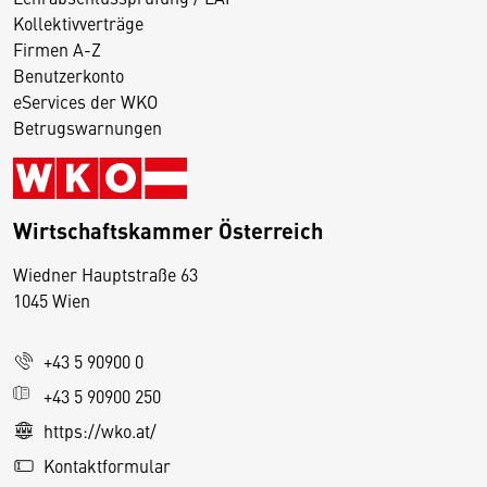
Kollektivverträge
Firmen A-Z
Benutzerkonto
eServices der WKO
Betrugswarnungen
Wirtschaftskammer Österreich
Wiedner Hauptstraße 63
D
1045 Wien
i
e
+43 5 90900 0
s
e
+43 5 90900 250
S
https://wko.at/
e
Kontaktformular
it