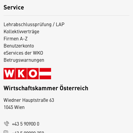
Service
Lehrabschlussprüfung / LAP
Kollektivverträge
Firmen A-Z
Benutzerkonto
eServices der WKO
Betrugswarnungen
Wirtschaftskammer Österreich
Wiedner Hauptstraße 63
D
1045 Wien
i
e
+43 5 90900 0
s