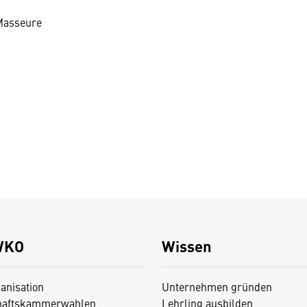
 Masseure
WKO
Wissen
anisation
Unternehmen gründen
haftskammerwahlen
Lehrling ausbilden