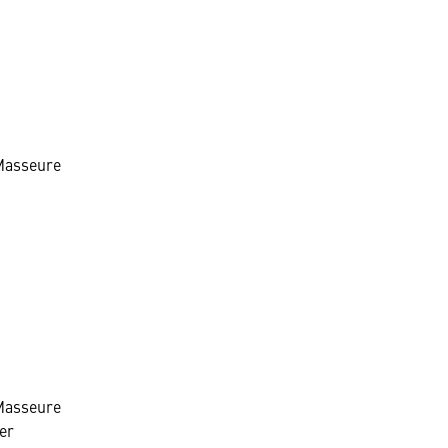
 Masseure
Masseure
er