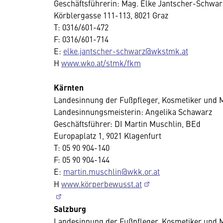
Geschäftsführerin: Mag. Elke Jantscher-Schwar
Körblergasse 111-113, 8021 Graz
T: 0316/601-472
F: 0316/601-714
E:
elke.jantscher-schwarz@wkstmk.at
H
www.wko.at/stmk/fkm
Kärnten
Landesinnung der Fußpfleger, Kosmetiker und
Landesinnungsmeisterin: Angelika Schawarz
Geschäftsführer: DI Martin Muschlin, BEd
Europaplatz 1, 9021 Klagenfurt
T: 05 90 904-140
F: 05 90 904-144
E:
martin.muschlin@wkk.or.at
H
www.körperbewusst.at
Salzburg
Landesinnung der Fußpfleger, Kosmetiker und