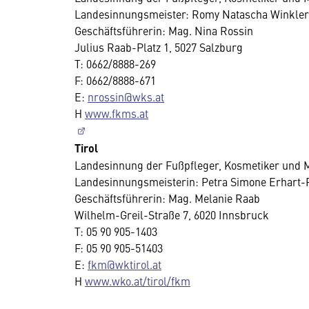
Landesinnungsmeister: Romy Natascha Winkler
Geschäftsführerin: Mag. Nina Rossin
Julius Raab-Platz 1, 5027 Salzburg
T: 0662/8888-269
F: 0662/8888-671
E:
nrossin@wks.at
H
www.fkms.at
Tirol
Landesinnung der Fußpfleger, Kosmetiker und 
Landesinnungsmeisterin: Petra Simone Erhart-
Geschäftsführerin: Mag. Melanie Raab
Wilhelm-Greil-Straße 7, 6020 Innsbruck
T: 05 90 905-1403
F: 05 90 905-51403
E:
fkm@wktirol.at
H
www.wko.at/tirol/fkm