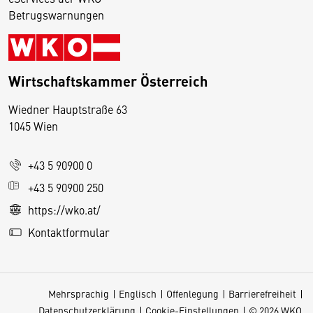
Betrugswarnungen
Wirtschaftskammer Österreich
Wiedner Hauptstraße 63
D
1045 Wien
i
e
+43 5 90900 0
s
e
+43 5 90900 250
S
https://wko.at/
e
Kontaktformular
it
e
v
Mehrsprachig
Englisch
Offenlegung
Barrierefreiheit
e
Datenschutzerklärung
Cookie-Einstellungen
© 2026 WKO