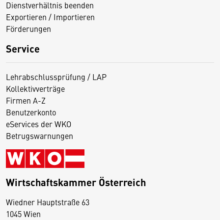
Dienstverhältnis beenden
Exportieren / Importieren
Förderungen
Service
Lehrabschlussprüfung / LAP
Kollektivverträge
Firmen A-Z
Benutzerkonto
eServices der WKO
Betrugswarnungen
Wirtschaftskammer Österreich
Wiedner Hauptstraße 63
D
1045 Wien
i