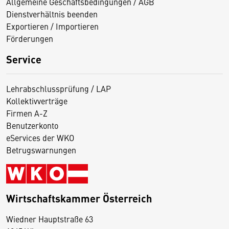
Allgemeine Geschäftsbedingungen / AGB
Dienstverhältnis beenden
Exportieren / Importieren
Förderungen
Service
Lehrabschlussprüfung / LAP
Kollektivverträge
Firmen A-Z
Benutzerkonto
eServices der WKO
Betrugswarnungen
Wirtschaftskammer Österreich
Wiedner Hauptstraße 63
D