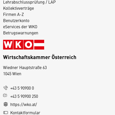
Lehrabschlussprüfung / LAP
Kollektivverträge
Firmen A-Z
Benutzerkonto
eServices der WKO
Betrugswarnungen
Wirtschaftskammer Österreich
Wiedner Hauptstraße 63
D
1045 Wien
i
e
+43 5 90900 0
s
e
+43 5 90900 250
S
https://wko.at/
e
Kontaktformular