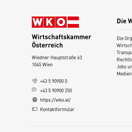
Die 
Wirtschaftskammer
Die Org
Österreich
Wirtsc
D
Transp
Wiedner Hauptstraße 63
i
Rechtl
1045 Wien
Jobs u
e
Medien
s
+43 5 90900 0
e
+43 5 90900 250
S
e
https://wko.at/
it
Kontaktformular
e
v
e