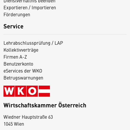
Dienstverhältnis beenden
Exportieren / Importieren
Förderungen
Service
Lehrabschlussprüfung / LAP
Kollektivverträge
Firmen A-Z
Benutzerkonto
eServices der WKO
Betrugswarnungen
Wirtschaftskammer Österreich
Wiedner Hauptstraße 63
D
1045 Wien
i