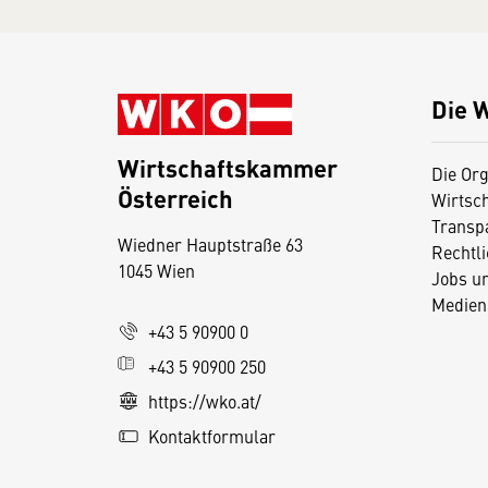
Die 
Wirtschaftskammer
Die Org
Österreich
Wirtsc
D
Transp
Wiedner Hauptstraße 63
i
Rechtl
1045 Wien
Jobs u
e
Medien
s
+43 5 90900 0
e
+43 5 90900 250
S
e
https://wko.at/
it
Kontaktformular
e
v