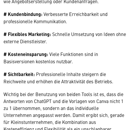
wie Angebotserstellung oder Kundenanfragen.
# Kundenbindung:
Verbesserte Erreichbarkeit und
professionelle Kommunikation.
# Flexibles Marketing:
Schnelle Umsetzung von Ideen ohne
externe Dienstleister.
# Kosteneinsparung:
Viele Funktionen sind in
Basisversionen kostenlos nutzbar.
# Sichtbarkeit:
Professionelle Inhalte steigern die
Wir benötigen Ihre Zustimmung
Reichweite und erhöhen die Attraktivität des Betriebs.
Hier würden wir Ihnen gerne einen externen
Wichtig bei der Benutzung von beiden Tools ist es, dass die
Inhalt anzeigen. Dafür benötigen wir allerdings
Antworten von ChatGPT und die Vorlagen von Canva nicht 1
Ihre Zustimmung, da Ihr Browser
zu 1 übernommen, sondern an das individuelle
personenbezogene technische Daten zu Geräten
Unternehmen angepasst werden. Damit ergibt sich, gerade
und Nutzerverhalten mitunter mit US-
für Kleinstunternehmen, die Kombination aus
amerikanischen Anbietern austauscht.
Kosteneffizienz und Flexibilität als ein unschlagbarer